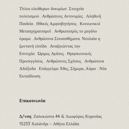
Τίτλοι ελεύθερων δοκιμίων: Στοιχεία
πολιτισμού .
Ανθρώπινες Αντινομίες . Αληθινή
Παιδεία . Ηθικές Αμφισβητήσεις . Κοινωνικοί
Μετασχηματισμοί . Ανθρωπισμός το μεγάλο
όραμα . Ανθρώπινα Συναισθήματα. Νεολαία η
ζωντανή ελπίδα . Αναζητώντας την
Επιτυχία . Ώριμες Αγάπες . Θρησκευτικές
Προσεγγίσεις . Ανθρώπινες Σχέσεις . Ανθρώπινα
Αδιέξοδα . Επάγγελμα Χθες, Σήμερα, Αύριο . Νέα
Εκπαίδευση.
Επικοινωνία
Δ/νση
: Ζαλοκώστα 44 & Λεωφόρος Κηφισίας
15233 Χαλάνδρι – Αθήνα Ελλάδα