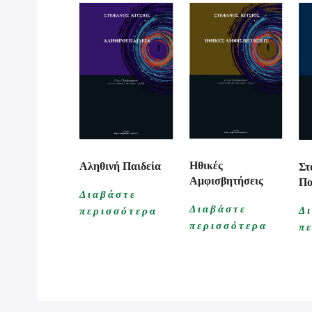
Ηθικές
Αληθινή Παιδεία
Στ
Αμφισβητήσεις
Πο
Διαβάστε
Διαβάστε
Δ
περισσότερα
περισσότερα
π