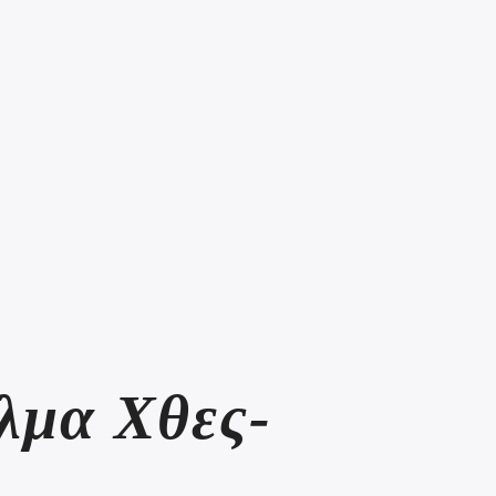
λμα Χθες-