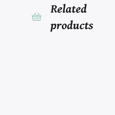
Related
products