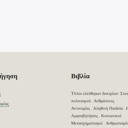
ήγηση
Βιβλία
ή
Τίτλοι ελεύθερων δοκιμίων: Στοι
πολιτισμού .
Ανθρώπινες
αφέας
Αντινομίες . Αληθινή Παιδεία . 
Αμφισβητήσεις . Κοινωνικοί
Μετασχηματισμοί . Ανθρωπισμό