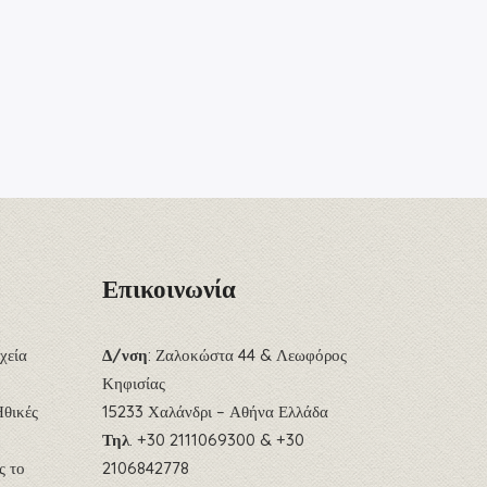
Επικοινωνία
χεία
Δ/νση
: Ζαλοκώστα 44 & Λεωφόρος
Κηφισίας
Ηθικές
15233 Χαλάνδρι – Αθήνα Ελλάδα
Τηλ
. +30 2111069300 & +30
ς το
2106842778